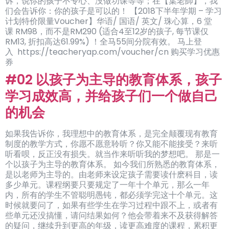
诉，说你的孩子不专心、没做功课等等；在【葉老師】，我
们会告诉你：你的孩子是可以的！ 【2018下半年学期 – 学习
计划特价限量Voucher】华语/ 国语/ 英文/ 珠心算，6 堂
课 RM98，而不是RM290 (适合4至12岁的孩子, 每节课仅
RM13, 折扣高达61.99%) ！全马55间分院有效。 马上登
入 https://teacheryap.com/voucher/cn 购买学习优惠
券
#02 以孩子为主导的教育体系，孩子
学习成效高，并给孩子们一个做自己
的机会
如果我告诉你，我理想中的教育体系，是完全颠覆现有教育
制度的教学方式，你愿不愿意聆听？你又能不能接受？来听
听看呗，反正没有损失。就当作来听听我的梦想吧。 那是一
个以孩子为主导的教育体系。 如今我们所熟悉的教育体系，
是以老师为主导的。由老师来设定孩子需要读什麽科目，读
多少单元。课程纲要只要规定了一年十个单元，那么一年
内，所有的学生不管聪明愚钝，都必须学完这十个单元。这
时候就要问了，如果有些学生在学习过程中跟不上，或者有
些单元还没搞懂，请问结果如何？他会带着来不及获得解答
的疑问，继续升到更高的年级，读更高难度的课程，累积更