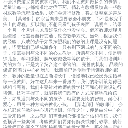
不会浪费这宝贵的教学时间。我们不让教师做多余的事情，
尽量让每一步都精准地对症下药。倘若有教师反馈说一些教
材或教学流程没效果，我们会进行修改，将之修整至尽善尽
美。 【葉老師】的宗旨向来是要教会小朋友，而不是教完手
头上的课程。所以我们不想只看到孩子表面上说明白，结果
一个月一个月过去以后好像什么也没学会。倘若教师发现进
度缓慢，便需要自行变通，改变教学方式。当然，根据我们
的经验，八成的孩子如果按照我们的教纲上课是没有问题
的，毕竟我们已经成军多年，只有剩下两成的与众不同的孩
子，便需要用与众不同的心去教导。所谓与众不同，便是特
殊儿童、学习缓慢、脾气较倔强等等的孩子。而我们培训师
资的方向，正是为了契合这个宗旨的。 完善的机制，品质的
保证 随着分中心的增加，我目前已是侧重于培训教师的部
分。教师的数量也在逐渐增长中，慢慢地我已经没办法指导
每一位教师。好在这几年来一番努力，我们的培训策划得已
经相当完善。我们主要针对教师的教学技巧和心理建设进行
培训。技巧掌握了，就能将我们既有的方式完整地教给孩
子；如果遇到与众不同的孩子，就需要无比的智慧、耐心和
爱心，用另一种方式去教化小孩。 【葉老師】的教师们，会
在总部或任教的中心进行培训。任教之时，便是由分中心的
主管来指导，之后教师们需要到总部接受评估和考核，我们
会预设一些案例，考验教师们要如何解决或如何教学。倘若
该教师真的完全了解和接受我们的教学理念，那么他一定能