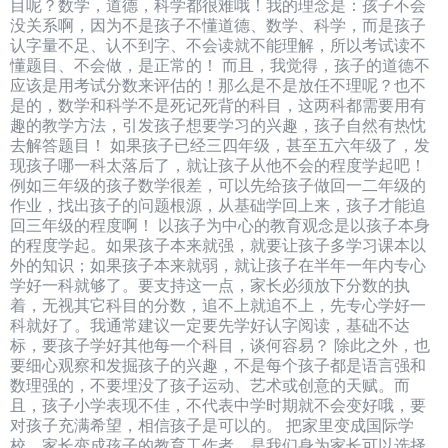
目呢？数学，道德，科学都很难哦！我的理念是：孩子不会
没关系啊，因为不是孩子不懂道德、数学、科学，而是孩子
认字量不足、认不到字、不会读就不能理解，所以考试读不
懂题目、不会做，是正常的！ 而且，我觉得，孩子的道德不
应该是用考试分数来评估的！那么是不是放任不理呢？也不
是的，数学和科学不是死记死背的科目，这两科都需要用有
趣的教学方法，引发孩子想要学习的兴趣，孩子自然有热忱
去解答题目！ 如果孩子已经三四年级，甚至五六年级了，发
现孩子哪一科太落后了，就让孩子从他不会的程度学起吧！
例如三年级的孩子数学很差，可以先给孩子做回一二年级的
作业，找出孩子的问题根源，从基础学回上来，孩子才能追
回三年级的程度啊！ 以孩子为中心的教育观念是以孩子本身
的程度学起。如果孩子本来就强，就要让孩子多学习课本以
外的知识；如果孩子本来就弱，就让孩子在半年一年内专心
学好一科就够了。要支持这一点，家长必须放下分数的执
着，无视其它科目的分数，追不上就追不上，先专心学好一
科就好了。我通常建议一定要先学好认字阅读，基础不达
标，要孩子学好其他每一个科目，谈何容易？ 除此之外，也
要细心观察和发掘孩子的兴趣，不是每个孩子都是语言强和
数理强的，不要埋没了孩子运动、艺术或创意的天赋。而
且，孩子小学表现不佳，不代表中学时期就不会变好哦，要
对孩子充满希望，相信孩子是可以的。 把家里变成国际学
校，家长变成孩子的教育工作者，是我们身为家长可以选择