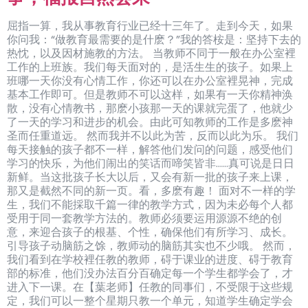
屈指一算，我从事教育行业已经十三年了。走到今天，如果
你问我：“做教育最需要的是什麽？”我的答桉是：坚持下去的
热忱，以及因材施教的方法。 当教师不同于一般在办公室裡
工作的上班族。我们每天面对的，是活生生的孩子。如果上
班哪一天你没有心情工作，你还可以在办公室裡晃神，完成
基本工作即可。但是教师不可以这样，如果有一天你精神涣
散，没有心情教书，那麽小孩那一天的课就完蛋了，他就少
了一天的学习和进步的机会。由此可知教师的工作是多麽神
圣而任重道远。 然而我并不以此为苦，反而以此为乐。 我们
每天接触的孩子都不一样，解答他们发问的问题，感受他们
学习的快乐，为他们闹出的笑话而啼笑皆非……真可说是日日
新鲜。当这批孩子长大以后，又会有新一批的孩子来上课，
那又是截然不同的新一页。看，多麽有趣！ 面对不一样的学
生，我们不能採取千篇一律的教学方式，因为未必每个人都
受用于同一套教学方法的。教师必须要运用源源不绝的创
意，来迎合孩子的根基、个性，确保他们有所学习、成长。
引导孩子动脑筋之馀，教师动的脑筋其实也不少哦。 然而，
我们看到在学校裡任教的教师，碍于课业的进度、碍于教育
部的标准，他们没办法百分百确定每一个学生都学会了，才
进入下一课。在【葉老师】任教的同事们，不受限于这些规
定，我们可以一整个星期只教一个单元，知道学生确定学会