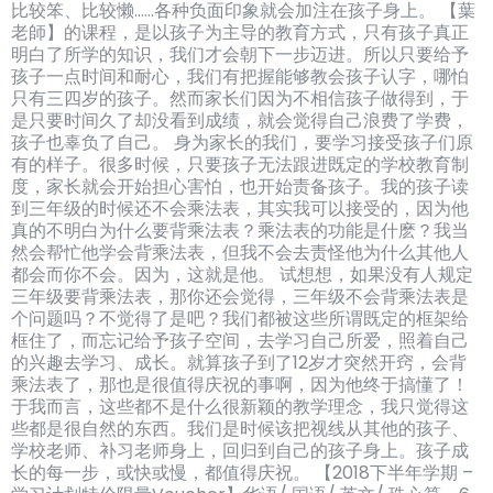
比较笨、比较懒……各种负面印象就会加注在孩子身上。 【葉
老師】的课程，是以孩子为主导的教育方式，只有孩子真正
明白了所学的知识，我们才会朝下一步迈进。所以只要给予
孩子一点时间和耐心，我们有把握能够教会孩子认字，哪怕
只有三四岁的孩子。然而家长们因为不相信孩子做得到，于
是只要时间久了却没看到成绩，就会觉得自己浪费了学费，
孩子也辜负了自己。 身为家长的我们，要学习接受孩子们原
有的样子。很多时候，只要孩子无法跟进既定的学校教育制
度，家长就会开始担心害怕，也开始责备孩子。我的孩子读
到三年级的时候还不会乘法表，其实我可以接受的，因为他
真的不明白为什么要背乘法表？乘法表的功能是什麽？我当
然会帮忙他学会背乘法表，但我不会去责怪他为什么其他人
都会而你不会。因为，这就是他。 试想想，如果没有人规定
三年级要背乘法表，那你还会觉得，三年级不会背乘法表是
个问题吗？不觉得了是吧？我们都被这些所谓既定的框架给
框住了，而忘记给予孩子空间，去学习自己所爱，照着自己
的兴趣去学习、成长。就算孩子到了12岁才突然开窍，会背
乘法表了，那也是很值得庆祝的事啊，因为他终于搞懂了！
于我而言，这些都不是什么很新颖的教学理念，我只觉得这
些都是很自然的东西。我们是时候该把视线从其他的孩子、
学校老师、补习老师身上，回归到自己的孩子身上。孩子成
长的每一步，或快或慢，都值得庆祝。 【2018下半年学期 –