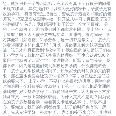
想，就换另外一个补习老师，完全没有真正了解孩子的问题
出现在哪里。 其实我们都可以成为更好的家长，给孩子更有
效的学习。 有没有想过把自己，变成孩子最喜欢和最好的老
师呢？ 把家里变成国际学校一样开放式学习，真正发挥孩子
的潜能呢？ 首先，我们需要和孩子设定一个学习目标。 是
的，一个就够了。因为我们时间都非常有限。 要上华小，认
字量够了吗？因为孩子要书写功课、看通告、看时间表，学
习其他科目如道德、科学数学，这一切都是华文字，孩子真
的看得懂课本和作业了吗？所以，务必要先解决认字量的基
础，孩子才能真正做到轻松学习！ 我自己的做法是孩子们在
上小学之前，就把华语认字量先处理好，至少会认读500个
常用生字就够了。写生字、汉语拼音、听写，造句等等，我
都不教，因为这是他们去到学校还要学的，什么都先教会
了，孩子去到学校就觉得闷了。如果家长的时间真的真的有
限，那么至少也要会让孩子认读200个字，这已经是最低最
低的要求了。 上了小学，不要什么科目都追进度，用半年的
时间追同一个科目的进度就好了！第一年，专心把语文课的
基础先打好，华语学好了，就轮到马来文，因为孩子不常接
触马来文，一般上都会比较弱。为什么英文不急呢？因为现
在的孩子多数都会读、会看英文卡通或故事书，所以不担
心。要知道，我们的时间都有限，孩子的时间也有限，所
以，先从专注学好一科就好了。 家长们接下来会问：其他科