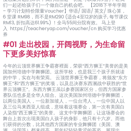
们一起还给孩子们一个做自己的机会吧。 【2018下半年学期
– 学习计划特价限量Voucher】华语/ 国语/ 英文/ 珠心算，
6 堂课 RM98，而不是RM290 (适合4至12岁的孩子, 每节课仅
RM13, 折扣高达61.99%) ！全马55间分院有效。 马上登
入 https://teacheryap.com/voucher/cn 购买学习优惠
券
#01 走出校园，开阔视野，为生命留
下更多美好惊喜
今年的云顶世界狮王争霸赛裡面，荣获“西方狮王”美誉的是美
国加州培德中学舞狮团。这所学校，也是我三个孩子所就读
的中学，实在与有荣焉。 云顶世界狮王争霸赛，将颁发“东方
狮王”和“西方狮王”的奖项，以及总决赛东西溷战中获胜的“世
界云顶狮王”。东西方狮王虽以参赛国家区分，但西方国家参
赛队伍也多是全华人组合。这次美国加州培德中学舞狮团，
以两位美国人，一位新加坡人，一位台湾人，一位中国人以
及三位马来西亚人组成，意味着这项赛会，第一次有美国白
人染指“西王狮王”的美誉。 这支中学舞狮团，让这场赛会的
舞台上首次出现美国白人孩子的身影，他只有十六岁。而他
们获得的分数，比其他西方国家的专业舞狮团（美国、澳
洲、法国等）都来得高。那年纪轻轻青涩的英姿，展现出