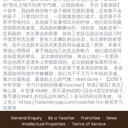
的“初生之犊不怕虎”的气概，让我很感动。 开办【葉老師】
十馀年，我始终相信每个孩子都有无限的潜能，没有教不会
的孩子，只要找到方法，一定能激发他们成才。这些孩子不
辞辛劳地付出，其他孩子在暑假玩乐的时候，他们却在积极
苦练那些高难度、高风险的舞狮动作。须知道，跳桩是有一
定风险的，本次赛会的初赛，就有三支队伍因运动员练习时
不慎受伤无法赛；更有六支狮队的运动员，在出赛时跌桩受
伤，其中台北联丰运动员更是跌得头破血流！然而，本着不
畏惧心理障碍，勇于挑战自己的意志和毅力，他们成功获得
这份甜美的果实。 这次难得的经验，将会让他们一生受用，
而这也绝不是课本上所能取得的。走出校园参加课外活动，
可以开阔孩子们的视野，为生命留下更多美好的惊喜。 恭喜
美国加州培德中学舞狮团，你们为千千万万个年轻的灵魂，
展示出最热血、最激励人心的气魄！Well done！ 【2018下
半年学期 – 学习计划特价限量Voucher】华语/ 国语/ 英文/
珠心算，6 堂课 RM98，而不是RM290 (适合4至12岁的孩子,
每节课仅RM13, 折扣高达61.99%) ！全马55间分院有效。 马
上登入 https://teacheryap.com/voucher/cn 购买学习
优惠券
General Enquiry
Be a Teacher
Franchise
News
Intellectual Properties
Terms of Service