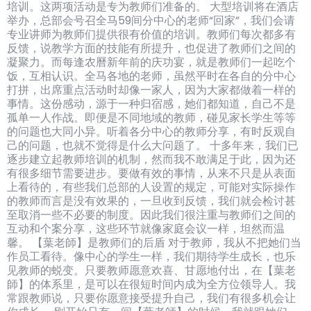
培训。这两项活动是专为教师们准备的。 大型培训将在酒店
举办，总部会号召全马59间分中心的老师“回家”，我们会请
专业讲师为教师们提供很有价值的培训。教师们每次都多有
反馈，说教学方面的技能有所提升，也促进了教师们之间的
凝聚力。而每逢农曆新年前的庆功宴，就是教师们一起吃个
饭，互相认识。全马各地的老师，虽然平时在各自的分中心
打拼，出席重点活动时却像一家人，因为大家都做着一样的
事情。这份感动，源于一种归宿感，她们都知道，自己不是
孤单一人作战。即便是不同地域的教师，碰见家长学生等等
的问题也大同小异。听着各分中心的教师分享，有时反观自
己的问题，也就不觉得是什么大问题了。 十多年来，我们已
逐步建立起教师培训的机制，然而我不敢满足于此，因为还
有很多细节需要进步。要做有效的事情，从来不只是从表面
上看待的，有些我们总部的人设置的规定，可能对实际操作
的教师而言是没有效果的，一旦收到反馈，我们就会检讨甚
至取消一些不必要的制度。因此我们很注重与教师们之间的
互动和个案分享，这些环节就像家庭会议一样，坦然而温
馨。 【葉老師】是教师们的后盾 对于教师，我从不把她们当
作员工看待。像中心的学生一样，我们期待学生成长，也乐
见教师的蜕变。只要教师愿意欢喜、甘愿地付出，在【葉老
師】的体系里，是可以在很短时间内成为全方位领导人。我
常跟教师说，只要你愿意接受提升自己，我们有很多机会让