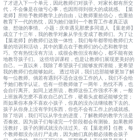
了才进入下一个单元，因此教师们对孩子、对家长都有所交
代，不会像是在做亏心事，也因而得到很大的成就感。【葉
老师】所给予教师教学上的自由，让教师重拾信心，也重拾
教育下一代的热忱，因为她们做到一个教育工作者真正该
做、想做的事情。 小题：庆幸遇见那麽多同道人 【葉老师】
成立了十三年，我的教学对象从学生变成了教师们。为了让
【葉老师】的教师们达致一体性，我们每年都带给教师们大
量的培训和活动，其中的重点在于教师们的心态和教学技
巧。空有热忱没有方法，或很会教但没有耐心，都不能有效
地教导孩子们。 这些培训课程，也是让教师们展现更美好的
自己。一直以来，我除了希望孩子们能够发挥潜能，更希望
我的教师们也能够如此。 透过培训，我们总部能够更加了解
每一位教师。倘若有遇到不适合这份工作的人，我们不会给
予她们教学认证。也有一些教师做了一两年，热忱不再，也
会自行离开。如同上述所说，教师这份工作强求不来，一般
上班族再怎麽不喜欢自己的工作，硬着头皮都还能够交货；
而如果你本身不喜欢小孩子，你真的没办法继续教下去的。
孩子从你身上没有学到东西，你也不会有工作上的成就感。
除了培训，我们可以从学生的进度，了解教师的教学方法是
否奏效。因为孩子们每读完一个阶段都会有测验。如果教师
没教好，孩子的测试就没办法过关。在【葉老师】任教，每
个教师都没办法行尸走肉，因为她们真的都必须教会孩子