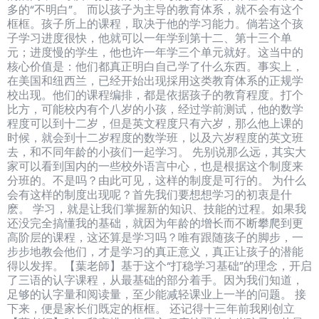
多的“不明白”。 而以孩子为主导的教育体系，就不会有这个
框框。孩子所上的课程，取决于他的学习能力。倘若这个孩
子学习进度很快，他就可以一年学到第十二、第十三个单
元；进度慢的学生，他也许一年学三个单元就好。这当中的
核心价值是：他们都真正明白自己学了什么东西。事实上，
在美国和纽西兰，已经开始出现採用这类教育体系的正规学
校出现。他们的课程编排，都是依据孩子的教育程度。打个
比方，可能校内有个八岁的小孩，经过学前测试，他的数学
程度可以到十二岁，但是英文程度只有六岁，那么他上课的
时候，就会到十二岁程度的数学班，以及六岁程度的英文班
去，和不同年龄的小孩们一起学习。 先别说那么远，其实大
家可以看到国内的一些校外语言中心，也是根据这个制度来
分班的。不是吗？由此可见，这样的制度是可行的。 为什么
会有这样的制度出现呢？首先我们要想想学习的初衷是什
麽。 学习，就是让我们掌握新的知识、技能的过程。如果我
还没完全搞懂我的基础，就因为年龄的增长而不断攀爬到更
高阶层的课程，这还算是学习吗？唯有跟随孩子的脚步，一
步步地教会他们，才是学习的真正意义，真正让孩子的潜能
得以发挥。【葉老師】基于这个“打稳学习基础”的理念，开启
了三语的认字课程，从最基础的部分着手。因为我们知道，
足够的认字量和阅读量，至少能减轻课业上一半的问题。 接
下来，便是家长们既定的框框。 还记得十三年前我刚创立