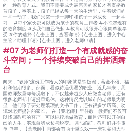
的一种教育方式。我们不需要成为最完美的家长才有资格教
育孩子，事实上，孩子已经从每一天的生活里，学着我们的
一举一动了，我们只需一步一脚印和孩子一起成长，一起学
习！ #每个家长都可以成为孩子的教育工作者 #不抱怨现有
的教育制度 #从我们自己做起 #教育可以很开心很简单很享
受 #你的选择 {点击上图，查看详情} {点击上图，进入中心
主管／助理申请} {点击上图，进入老师申请}
#07 为老师们打造一个有成就感的奋
斗空间；一个持续突破自己的挥洒舞
台
向来，“教师”这份工作给人的印象就是铁饭碗，薪金不俗、福
利和假期很多。然而，看似待遇优渥的职业，近几年来，我
国教师数量却每况愈下，不仅越来越少人应徵当老师，还有
很多老师都申请提早退休。这种情况尤以城市的老师最为明
显，他们除了要处理繁琐的文书工作，还有很多学历高、动
辄对老师提告的家长。 在【葉老師】里任教，教师们不仅可
以找回教师的尊严，可以纯粹地做教育，而且还可以开创自
己的人生，实现自我成长与蜕变。 常“回家”，教师们并不孤
单 每年，【葉老師】内部会有两个重头戏——庆功宴和大型