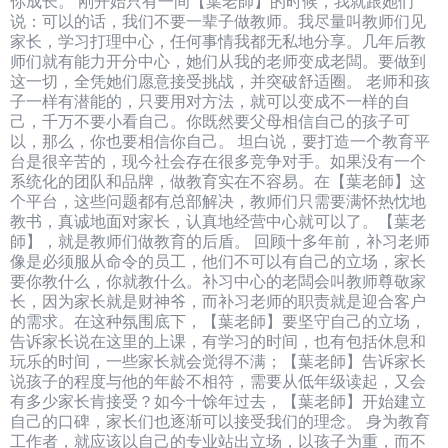
你成长。 刚开始只有一间【葉老師】的时候，我就跟她们
说：可以的话，我们不要一辈子做教师。我尽量叫教师们见
家长，学习打理中心，任何事情我都无私地分享。几年后教
师们就有能力开分中心，她们从我的老师变成老闆。要做到
这一切，全凭她们愿意接受挑战，并突破舒适圈。 老师和孩
子一样有潜能的，只要用对方法，就可以变成不一样的自
己，千万不要小看自己。你既然要父母相信自己的孩子可
以，那么，你也要相信你自己。 坦白说，要打造一个教育平
台是很辛苦的，现今社会存在很多竞争对手。如果没有一个
系统化的团队和品牌，做教育实在不容易。在【葉老師】这
个平台，这些问题都有总部解决，教师们只需要满怀热忱地
教书，真诚地面对家长，认真地经营中心就可以了。【葉老
師】，就是教师们做教育的后盾。 回顾十多年前，补习老师
像是必须服从命令的员工，他们不可以有自己的立场，家长
要你教什么，你就教什么。补习中心的老闆会叫教师尊敬家
长，因为家长就是财神爷，而补习老师的职责就是迎合客户
的需求。在这种氛围底下，【葉老師】要坚守自己的立场，
告诉家长说在这里的上课，有学习的时间，也有包括休息和
玩乐的时间，一些家长就会觉得不满；【葉老師】告诉家长
说孩子的程度与他的年龄不相符，需要从低年级读起，又会
有多少家长肯接受？如今十馀年过去，【葉老師】开始建立
自己的口碑，家长们也逐渐可以接受我们的理念。 身为教育
工作者，就应该以自己的专业站出立场，以孩子为重，而不