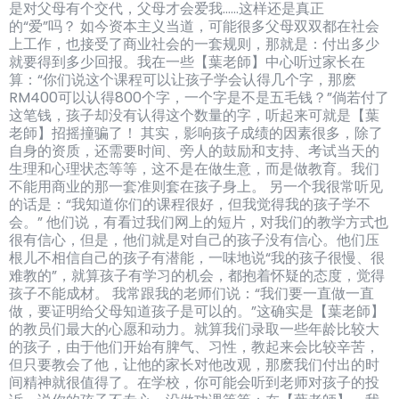
是对父母有个交代，父母才会爱我……这样还是真正
的“爱”吗？ 如今资本主义当道，可能很多父母双双都在社会
上工作，也接受了商业社会的一套规则，那就是：付出多少
就要得到多少回报。我在一些【葉老師】中心听过家长在
算：“你们说这个课程可以让孩子学会认得几个字，那麽
RM400可以认得800个字，一个字是不是五毛钱？”倘若付了
这笔钱，孩子却没有认得这个数量的字，听起来可就是【葉
老師】招摇撞骗了！ 其实，影响孩子成绩的因素很多，除了
自身的资质，还需要时间、旁人的鼓励和支持、考试当天的
生理和心理状态等等，这不是在做生意，而是做教育。我们
不能用商业的那一套准则套在孩子身上。 另一个我很常听见
的话是：“我知道你们的课程很好，但我觉得我的孩子学不
会。” 他们说，有看过我们网上的短片，对我们的教学方式也
很有信心，但是，他们就是对自己的孩子没有信心。他们压
根儿不相信自己的孩子有潜能，一味地说“我的孩子很慢、很
难教的”，就算孩子有学习的机会，都抱着怀疑的态度，觉得
孩子不能成材。 我常跟我的老师们说：“我们要一直做一直
做，要证明给父母知道孩子是可以的。”这确实是【葉老師】
的教员们最大的心愿和动力。就算我们录取一些年龄比较大
的孩子，由于他们开始有脾气、习性，教起来会比较辛苦，
但只要教会了他，让他的家长对他改观，那麽我们付出的时
间精神就很值得了。在学校，你可能会听到老师对孩子的投