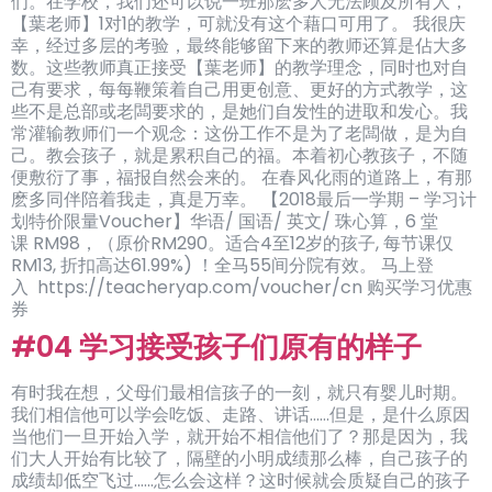
们。在学校，我们还可以说一班那麽多人无法顾及所有人，
【葉老师】1对1的教学，可就没有这个藉口可用了。 我很庆
幸，经过多层的考验，最终能够留下来的教师还算是佔大多
数。这些教师真正接受【葉老师】的教学理念，同时也对自
己有要求，每每鞭策着自己用更创意、更好的方式教学，这
些不是总部或老闆要求的，是她们自发性的进取和发心。我
常灌输教师们一个观念：这份工作不是为了老闆做，是为自
己。教会孩子，就是累积自己的福。本着初心教孩子，不随
便敷衍了事，福报自然会来的。 在春风化雨的道路上，有那
麽多同伴陪着我走，真是万幸。 【2018最后一学期 – 学习计
划特价限量Voucher】华语/ 国语/ 英文/ 珠心算，6 堂
课 RM98，（原价RM290。适合4至12岁的孩子, 每节课仅
RM13, 折扣高达61.99%) ！全马55间分院有效。 马上登
入 https://teacheryap.com/voucher/cn 购买学习优惠
券
#04 学习接受孩子们原有的样子
有时我在想，父母们最相信孩子的一刻，就只有婴儿时期。
我们相信他可以学会吃饭、走路、讲话……但是，是什么原因
当他们一旦开始入学，就开始不相信他们了？那是因为，我
们大人开始有比较了，隔壁的小明成绩那么棒，自己孩子的
成绩却低空飞过……怎么会这样？这时候就会质疑自己的孩子