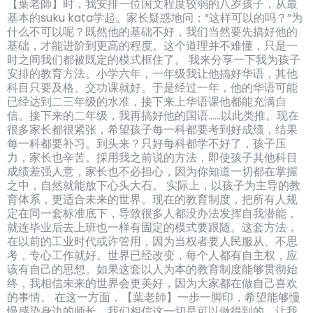
【葉老師】时，我安排一位国文程度较弱的八岁孩子，从最
基本的suku kata学起。家长疑惑地问：“这样可以的吗？”为
什么不可以呢？既然他的基础不好，我们当然要先搞好他的
基础，才能进阶到更高的程度。这个道理并不难懂，只是一
时之间我们都被既定的模式框住了。 我来分享一下我为孩子
安排的教育方法。小学六年，一年级我让他搞好华语，其他
科目只要及格、交功课就好。于是经过一年，他的华语可能
已经达到二三年级的水准，接下来上华语课他都能充满自
信。接下来的二年级，我再搞好他的国语……以此类推。现在
很多家长都很紧张，希望孩子每一科都要考到好成绩，结果
每一科都要补习。到头来？只好每科都学不好了，孩子压
力，家长也辛苦。採用我之前说的方法，即使孩子其他科目
成绩差强人意，家长也不必担心，因为你知道一切都在掌握
之中，自然就能放下心头大石。 实际上，以孩子为主导的教
育体系，更适合未来的世界。现在的教育制度，把所有人规
定在同一套标准底下，导致很多人都没办法发挥自我潜能，
就连毕业后去上班也一样有固定的模式要跟随。这套方法，
在以前的工业时代或许管用，因为当权者要人民服从、不思
考，专心工作就好。世界已经改变，每个人都有自主权，应
该有自己的思想。如果这套以人为本的教育制度能够贯彻始
终，我相信未来的世界会更美好，因为大家都在做自己喜欢
的事情。 在这一方面，【葉老師】一步一脚印，希望能够慢
慢感染身边的师长，我们相信这一切是可以做得到的，让我