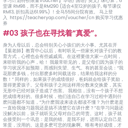
学习计划特价限量Voucher】华语/ 国语/ 英文/ 珠心算，6
堂课 RM98，而不是RM290 (适合4至12岁的孩子, 每节课仅
RM13, 折扣高达61.99%) ！全马55间分院有效。 马上登
入 https://teacheryap.com/voucher/cn 购买学习优惠
券
#03 孩子也在寻找着“真爱”。
身为人母以后，总会特别关心小孩们的大小事。尤其在开
【葉老師】教育中心以后，有时听见一些家长对孩子们的教
育方式，心裡也会有些戚戚焉。在这裡要借大家一点时间，
来听听我的心声，哈！ 我最常听见的，是父母们因为孩子的
学习状况不如预期，而感到失望、生气。有的甚至会说：“我
花那麽多钱，付出那麽多时间载送你，结果给我这样的分
数！” 同样的，如果孩子的成绩很好，爸妈就会给孩子奖励，
显得更爱孩子。父母和孩子之间这样用分数来交换爱，其实
无形中已经对孩子造成了伤害。 我相信，没有一个孩子不想
把成绩考好的。很多时候，他们连自己在学习过程中遇到什
麽问题都不知道，“为什麽我读来读去都读不懂？为什麽老是
一直给我做习题我还是搞不清楚它在讲什麽？”在学习问题还
没解决以前，孩子就听见父母对自己的苛责。这时，孩子就
会接受到一个讯息：是我的错、是我不好，进而认定自己是
笨蛋，没用的。这是多麽可悲的现象啊。唯有考好成绩，才