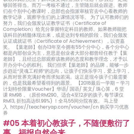
够回答得当。而万一考核不通过，主管随后就会跟进。教师
们在个别中心教课时，总部也会指派审核官去中心看教师的
教学记录，观察学生们的上课情况等等。 为了认可教师们的
努力，我们会颁发认证教学证书（Certificate of
Completion）给充分掌握特定科目的教师。如果教师能把
该科目的精髓体现出来，或是达到专精的阶段，我们会颁发
认证成就证书（Certificate of Achievement），以资嘉
奖。 【葉老師】创办13年至今拥有55个分中心，各个分中心
都是内部创业为主，意思是创业者大部分都曾经任教于【葉
老師】，且经过总部观察该教师的态度和教学理念，才予以
开办分中心的权利。 我们但求【葉老師】的品牌，能够一步
步趋近“灵魂工程师”的志向，让孩子们快乐学习，爱上学习，
从而对世界充满好奇而求知若渴。这正是现今孩子们最需要
的，也是我最希望看得到的愿景。 【2018最后一学期 – 学习
计划特价限量Voucher】华语/ 国语/ 英文/ 珠心算，6 堂
课 RM98，（原价RM290。适合4至12岁的孩子, 每节课仅
RM13, 折扣高达61.99%) ！全马55间分院有效。 马上登
入 https://teacheryap.com/voucher/cn 购买学习优惠
券
#05 本着初心教孩子，不随便敷衍了
事，福报自然会来