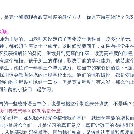
，是完全颠覆现有教育制度的教学方式，你愿不愿意聆听？你
体系。
师为主导的。由老师来设定孩子需要读什麽科目，读多少单元
钝，都必须学完这十个单元。这时候就要问了，
如果有些学生
不及获得解答的疑问，继续升到更高的年级，读更高难度的课程，
有这个框框。孩子所上的课程，取决于他的学习能力。倘若这
学生，他也许一年学三个单元就好。这当中的核心价值是：他
採用这类教育体系的正规学校出现。他们的课程编排，都是依
他的数学程度可以到十二岁，但是英文程度只有六岁，那么他
同年龄的小孩们一起学习。
内的一些校外语言中心，也是根据这个制度来分班的。不是吗？
我们要想想学习的初衷是什麽。
能的过程。如果我还没完全搞懂我的基础，就因为年龄的增长
步步地教会他们，才是学习的真正意义，真正让孩子的潜能得以
程，从最基础的部分着手。
因为我们知道，足够的认字量和阅读量