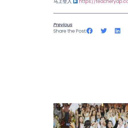
马上登入
https://teacheryap.
Previous
Share the Post: