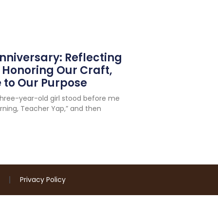
niversary: Reflecting
 Honoring Our Craft,
 to Our Purpose
hree-year-old girl stood before me
rning, Teacher Yap,” and then
Privacy Policy