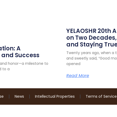
YELAOSHR 20th An
on Two Decades,
and Staying True
tion: A
Twenty years ago, when a t
e and Success
and sweetly said, “Good mo
n and honor—a milestone to
opened
d to a
Read More
se
News
Intellectual Properties
Terms of Service