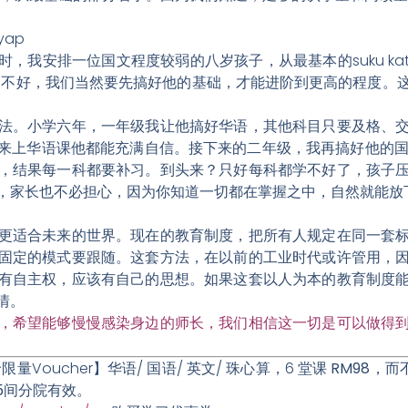
，我安排一位国文程度较弱的八岁孩子，从最基本的suku ka
础不好，我们当然要先搞好他的基础，才能进阶到更高的程度。
法。小学六年，一年级我让他搞好华语，其他科目只要及格、
来上华语课他都能充满自信。接下来的二年级，我再搞好他的国
，结果每一科都要补习。到头来？只好每科都学不好了，孩子
，家长也不必担心，因为你知道一切都在掌握之中，自然就能放
更适合未来的世界。
现在的教育制度，把所有人规定在同一套
固定的模式要跟随。这套方法，在以前的工业时代或许管用，
有自主权，应该有自己的思想。如果这套以人为本的教育制度
情。
，希望能够慢慢感染身边的师长，我们相信这一切是可以做得
限量Voucher】华语/ 国语/ 英文/ 珠心算，6 堂课
RM98
，而不
5间分院有效
。