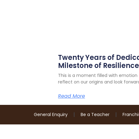
Twenty Years of Dedica
Milestone of Resilienc
This is a moment filled with emotio
reflect on our origins and look forwar
Read More
General Enquiry
Be a Teacher
Franchi