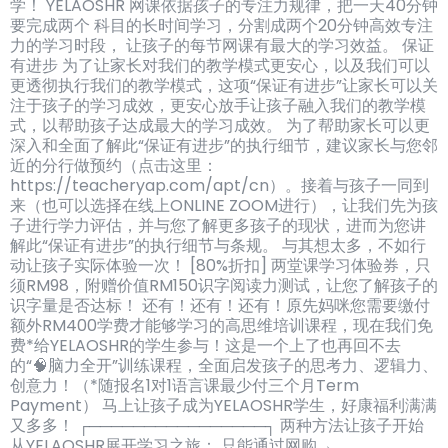
学！ YELAOSHR 网课依据孩子的专注力规律，把一天40分钟
要完成两个 科目的长时间学习，分割成两个20分钟高效专注
力的学习时段， 让孩子的每节网课有最大的学习效益。 保证
有进步 为了让家长对我们的教学模式更安心，以及我们可以
更透彻执行我们的教学模式，这项“保证有进步”让家长可以关
注于孩子的学习成效，更安心放手让孩子融入我们的教学模
式，以帮助孩子达成最大的学习成效。 为了帮助家长可以更
深入和全面了解此“保证有进步”的执行细节，建议家长与您邻
近的分行做预约（点击这里：
https://teacheryap.com/apt/cn）。接着与孩子一同到
来（也可以选择在线上ONLINE ZOOM进行），让我们先为孩
子进行学力评估，并与您了解更多孩子的现状，进而为您讲
解此“保证有进步”的执行细节与条规。 与其想太多，不如行
动让孩子实际体验一次！ [80%折扣] 两堂课学习体验券，只
须RM98，附赠价值RM150识字阅读力测试，让您了解孩子的
识字量是否达标！ 还有！还有！还有！原先妈咪您需要缴付
额外RM400学费才能够学习的高思维培训课程，现在我们免
费*给YELAOSHR的学生参与！这是一个上了也再回不去
的“🧠脑力全开”训练课程，全面启发孩子的思考力、逻辑力、
创意力！（*随报名1对1语言课最少付三个月Term
Payment） 马上让孩子成为YELAOSHR学生，好康福利满满
又多多！ ┌────────────────┐ 两种方法让孩子开始
从YELAOSHR展开学习之旅： 只能通过网购→