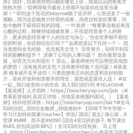
师】很好，结果他突然问她在哪里上班，知道以后的爸爸才
恍然大悟：‘哎哟我每天载你上班都不知道你在这里当老
师！’” 听到这个笑话的Maymei除了笑开怀，心里还多了一份
感触，因为这是她努力经营的成果，虽然过程波折重重，但
如今她终于获得应有的回报。 — 叶老师：“每番事业都必有其
心酸的过程，能够持续稳健发展，不但是经营者个人的努
力，更多的是经营者个人的信念与决心，‘当全世界都不相信
你的时候，你还相信自己吗？’” 如果您是以下任何一个： 想
当老师却全无经验、也无相关文凭？ 非常努力，却得不到应
得的薪酬和提升？ 厌倦了公司的人事问题？ 想在教育业发
展，却苦无方向和指引？ 那么，葉老师绝对可以帮您实现您
的梦想！ 没有相关的文凭？没有教学经验？没问题！#葉老
师 根本就不在乎这些！只要您拥有正向的态度和良好的能
力，喜欢开放和创意教学的理念，那您就是最佳人选！ #在
一起_我们改变幼小的生命 加入我们的行列 #YELAOSHR
【葉老师】人才招聘：https://teacheryap.com/job （#
查看薪资福利 及其它详情，并填妥表格预约面试。） 【葉老
师】特许经营详情：https://teacheryap.com/biz ?#全马
53间分院_200位女教师_持续增加中 【2018下半年学期 –
学习计划特价限量Voucher】华语/ 国语/ 英文/ 珠心算，6
堂课 RM98，而不是RM290 (适合4至12岁的孩子, 每节课仅
RM13, 折扣高达61.99%) ！全马53间分院有效。 马上登
入 https://teacheryap.com/voucher/cn 购买学习优惠