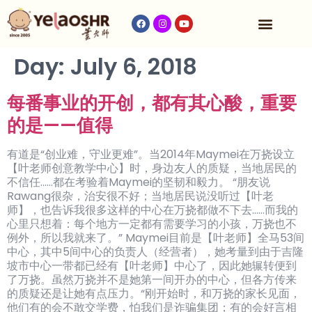
Our Program
Fees & Timetable
Contact Us
Day:
July 6, 2018
每番事业的开创，都有其心酸，重要
的是——值得
有道是“创业难，守业更难”。当2014年Maymei在万挠设立
【叶老师创意教学中心】时，身边友人的质疑，当地居民的
不信任……都在考验着Maymei的坚韧和毅力。 “朋友说
Rawang很杂，治安很不好；当地居民说没听过【叶老
师】，也告诉我很多这样的中心在万挠都做不下去……而我的
心里只想着：每个地方一定都有需要学习的小孩，万挠也不
例外，所以我就来了。” Maymei目前是【叶老师】全马53间
中心，其中5间中心的负责人（经营者），她考量到由于吉隆
坡市中心一带都已经有【叶老师】中心了，因此她辗转便到
了万挠。虽然万挠并不是她第一间开办的中心，但各方传来
的质疑还是让她有点压力。“刚开始时，和万挠的家长见面，
他们有的会不敢交学费，怕我们是诈骗集团；有的会好言相