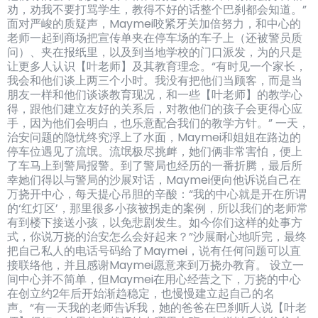
劝，劝我不要打骂学生，教得不好的话整个巴刹都会知道。”
面对严峻的质疑声，Maymei咬紧牙关加倍努力，和中心的
老师一起到商场把宣传单夹在停车场的车子上（还被警员质
问）、夹在报纸里，以及到当地学校的门口派发，为的只是
让更多人认识【叶老师】及其教育理念。“有时见一个家长，
我会和他们谈上两三个小时。我没有把他们当顾客，而是当
朋友一样和他们谈谈教育现况，和一些【叶老师】的教学心
得，跟他们建立友好的关系后，对教他们的孩子会更得心应
手，因为他们会明白，也乐意配合我们的教学方针。” 一天，
治安问题的隐忧终究浮上了水面，Maymei和姐姐在路边的
停车位遇见了流氓。流氓极尽挑衅，她们俩非常害怕，便上
了车马上到警局报警。到了警局也经历的一番折腾，最后所
幸她们得以与警局的沙展对话，Maymei便向他诉说自己在
万挠开中心，每天提心吊胆的辛酸：“我的中心就是开在所谓
的‘红灯区’，那里很多小孩被拐走的案例，所以我们的老师常
有到楼下接送小孩，以免悲剧发生。如今你们这样的处事方
式，你说万挠的治安怎么会好起来？”沙展耐心地听完，最终
把自己私人的电话号码给了Maymei，说有任何问题可以直
接联络他，并且感谢Maymei愿意来到万挠办教育。 设立一
间中心并不简单，但Maymei在用心经营之下，万挠的中心
在创立约2年后开始渐趋稳定，也慢慢建立起自己的名
声。“有一天我的老师告诉我，她的爸爸在巴刹听人说【叶老