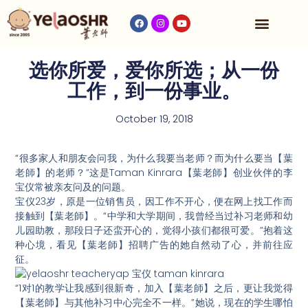
Our Program
Fees & Timetable
Contact Us
选你所爱，爱你所选；从一份
工作，到一份事业。
October 19, 2018
“很多家人和朋友会问我，为什么我要当老师？而为什么要当【葉
老師】的老师？”这是Taman Kinrara【葉老師】创业伙伴的李
宝仪常被亲友问及的问题。
宝仪23岁，原是一位销售员，因工作不开心，便在网上找工作而
接触到【葉老師】。“中学和大学期间，我曾经当过补习老师和幼
儿园助教，那段日子还蛮开心的，觉得小孩们都很可爱。”抱着这
种心境，看见【葉老師】招聘广告的她自然动了心，并前往应
征。
“1对1的教学让我感到很新奇，加入【葉老師】之后，更让我觉得
【葉老師】与其他补习中心完全不一样。”
她说，现在的学生哪怕