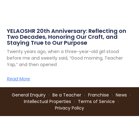
YELAOSHR 20th Anniversary: Reflecting on
Two Decades, Honoring Our Craft, and
Staying True to Our Purpose
Twenty years ago, when a three-year-old girl stood
before me and sweetly said, “Good morning, Teacher
Yap,” and then opened
Read More
General Enquiry
Be a Teacher
Franchise
News
Intellectual Properties
Terms of Service
Privacy Policy