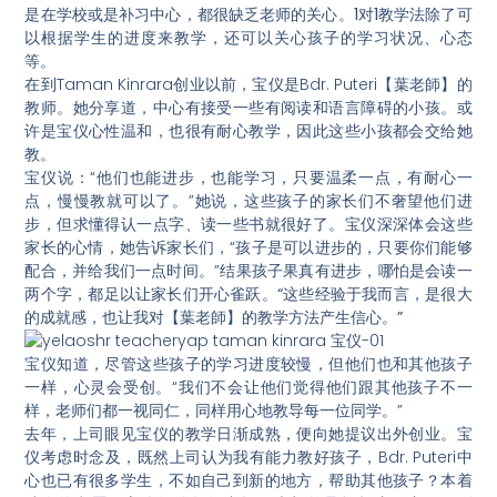
是在学校或是补习中心，都很缺乏老师的关心。1对1教学法除了可
以根据学生的进度来教学，还可以关心孩子的学习状况、心态
等。
在到Taman Kinrara创业以前，宝仪是Bdr. Puteri【葉老師】的
教师。她分享道，中心有接受一些有阅读和语言障碍的小孩。或
许是宝仪心性温和，也很有耐心教学，因此这些小孩都会交给她
教。
宝仪说：“他们也能进步，也能学习，只要温柔一点，有耐心一
点，慢慢教就可以了。”她说，这些孩子的家长们不奢望他们进
步，但求懂得认一点字、读一些书就很好了。宝仪深深体会这些
家长的心情，她告诉家长们，“孩子是可以进步的，只要你们能够
配合，并给我们一点时间。”
结果孩子果真有进步，哪怕是会读一
两个字，都足以让家长们开心雀跃。“这些经验于我而言，是很大
的成就感，也让我对【葉老師】的教学方法产生信心。”
宝仪知道，尽管这些孩子的学习进度较慢，但他们也和其他孩子
一样，心灵会受创。“我们不会让他们觉得他们跟其他孩子不一
样，老师们都一视同仁，同样用心地教导每一位同学。”
去年，上司眼见宝仪的教学日渐成熟，便向她提议出外创业。宝
仪考虑时念及，既然上司认为我有能力教好孩子，Bdr. Puteri中
心也已有很多学生，不如自己到新的地方，帮助其他孩子？本着