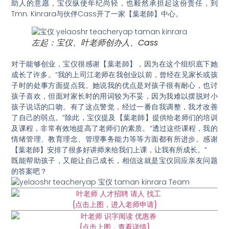
助人的意愿，宝仪纵使年纪尚轻，也毅然承担起这份责任，到
Tmn. Kinrara与伙伴Cass开了一家【葉老師】中心。
左起：宝仪、叶老师创办人、Cass
对于能够创业，宝仪很感谢【葉老師】，因为在这个组织底下她
成长了许多。“我的上司江老师在我创业以前，曾经在见家长或孩
子时的处事方面提点我。她说我的优点是对孩子很有耐心，也讨
孩子喜欢，但面对家长时的用词较为不妥，因为我难以摆脱对小
孩子说话的口吻。有了这点警觉，经过一番自我调整，我才改善
了自己的弱点。”除此，宝仪提及【葉老師】提供给老师们的培训
及课程，非常有效地提高了老师们的素质。“透过这些课程，我的
情绪管理、教育理念、管理事务能力等等方面都有所进步。感谢
【葉老師】安排了很多好讲师来给我们上课，让我有所成长。”
既能帮助孩子，又能让自己成长，相信这就是宝仪回应亲友问题
的答案吧？
{点击上图，进入老师申请}
{点击上图，查看详情}