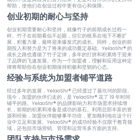
帮助，使他们在创业过程中更有信心和保障。
创业初期的耐心与坚持
创业初期需要耐心和坚持，就像竹子的前期成长过程一
样。竹子在前期看似不起眼，但它的根系在地下不断扩
展，积蓄力量，最终迎来爆发式的成长。同样，创业的前
期投入和努力是为了将来的成功奠定基础。YelaoShr® 的
成长之路也遵循了竹子定律，多年的打拼和积累终于迎来
了品牌的飞速发展。作为一个加盟者，理解和应用这种定
律将帮助你在创业初期保持积极和坚韧的心态。
经验与系统为加盟者铺平道路
经过多年的发展，YelaoShr® 已经度过了最坎坷的阶段。
现今，加盟的伙伴们走的，是 YelaoShr® 花了 19 年时间
铺平的路。YelaoShr® 的品牌影响力和市场需求持续增
长，前期的积累和准备是成功的基石。利用总部丰富的资
源和经验，加盟伙伴能够事半功倍，更加顺利地在这个行
业中立足和发展。YelaoShr® 的成功经验不仅限于教育领
域，还包括市场营销、管理和运营等多方面的支持。
团队支持与市场需求