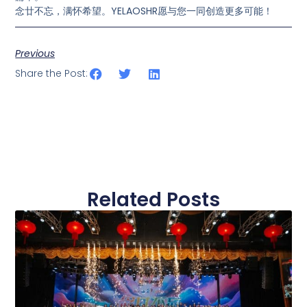
念廿不忘，满怀希望。YELAOSHR愿与您一同创造更多可能！
Previous
Share the Post:
Related Posts