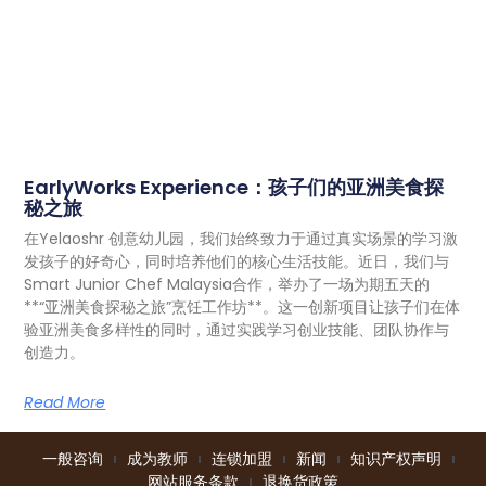
EarlyWorks Experience：孩子们的亚洲美食探
秘之旅
在Yelaoshr 创意幼儿园，我们始终致力于通过真实场景的学习激
发孩子的好奇心，同时培养他们的核心生活技能。近日，我们与
Smart Junior Chef Malaysia合作，举办了一场为期五天的
**“亚洲美食探秘之旅”烹饪工作坊**。这一创新项目让孩子们在体
验亚洲美食多样性的同时，通过实践学习创业技能、团队协作与
创造力。
Read More
一般咨询
成为教师
连锁加盟
新闻
知识产权声明
网站服务条款
退换货政策