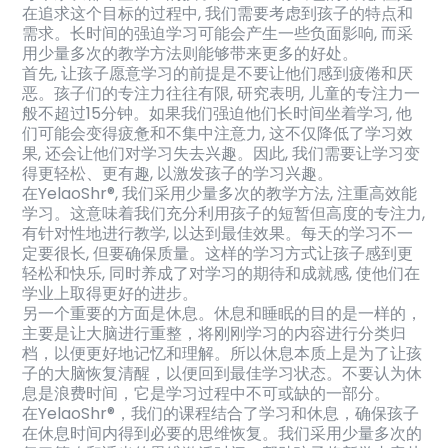
在追求这个目标的过程中, 我们需要考虑到孩子的特点和
需求。长时间的强迫学习可能会产生一些负面影响, 而采
用少量多次的教学方法则能够带来更多的好处。
首先, 让孩子愿意学习的前提是不要让他们感到疲倦和厌
恶。孩子们的专注力往往有限, 研究表明, 儿童的专注力一
般不超过15分钟。如果我们强迫他们长时间坐着学习, 他
们可能会变得疲惫和不集中注意力, 这不仅降低了学习效
果, 还会让他们对学习失去兴趣。因此, 我们需要让学习变
得更轻松、更有趣, 以激发孩子的学习兴趣。
在YelaoShr®, 我们采用少量多次的教学方法, 注重高效能
学习。这意味着我们充分利用孩子的短暂但高度的专注力,
有针对性地进行教学, 以达到最佳效果。每天的学习不一
定要很长, 但要确保质量。这样的学习方式让孩子感到更
轻松和快乐, 同时养成了对学习的期待和成就感, 使他们在
学业上取得更好的进步。
另一个重要的方面是休息。休息和睡眠的目的是一样的，
主要是让大脑进行重整，将刚刚学习的内容进行分类归
档，以便更好地记忆和理解。所以休息本质上是为了让孩
子的大脑恢复清醒，以便回到最佳学习状态。不要认为休
息是浪费时间，它是学习过程中不可或缺的一部分。
在YelaoShr®，我们的课程结合了学习和休息，确保孩子
在休息时间内得到必要的思维恢复。我们采用少量多次的