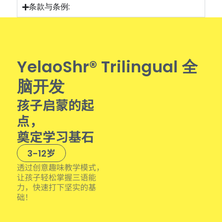
条款与条例:
YelaoShr® Trilingual 全
脑开发
孩子启蒙的起
点，
奠定学习基石
岁
3-12
透过创意趣味教学模式，
让孩子轻松掌握三语能
力，快速打下坚实的基
础！