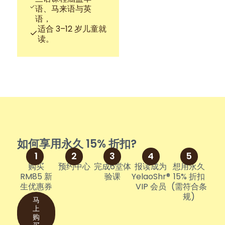
语、马来语与英
语，
适合 3–12 岁儿童就
读。
如何享用永久 15% 折扣?
1
2
3
4
5
购买
预约中心
完成6堂体
报读成为
想用永久
RM85 新
验课
YelaoShr®
15% 折扣
生优惠券
VIP 会员
(需符合条
规)
马
上
购