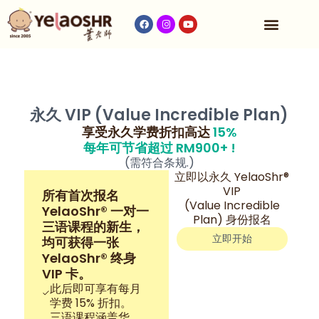
收费与时间表
永久 VIP (Value Incredible Plan)
享受永久学费折扣高达
15%
每年可节省超过 RM900+ !
(需符合条规.)
立即以永久 YelaoShr®
VIP
所有首次报名
(Value Incredible
YelaoShr® 一对一
Plan) 身份报名
三语课程的新生，
立即开始
均可获得一张
YelaoShr® 终身
VIP 卡。
此后即可享有每月
学费 15% 折扣。
三语课程涵盖华