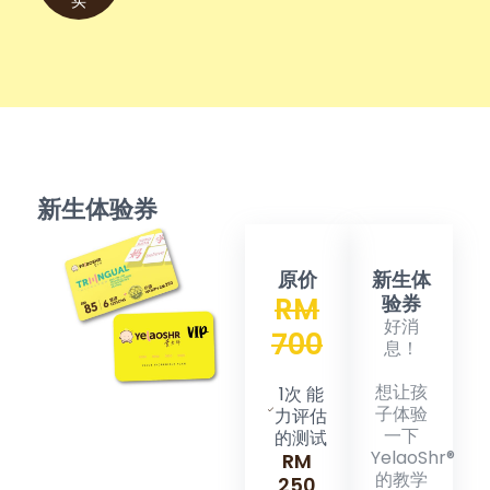
买
新生体验券
原价
新生体
RM
验券​
好消
700
息！
想让孩
1次 能
子体验
力评估
一下
的测试
YelaoShr®
RM
的教学
250