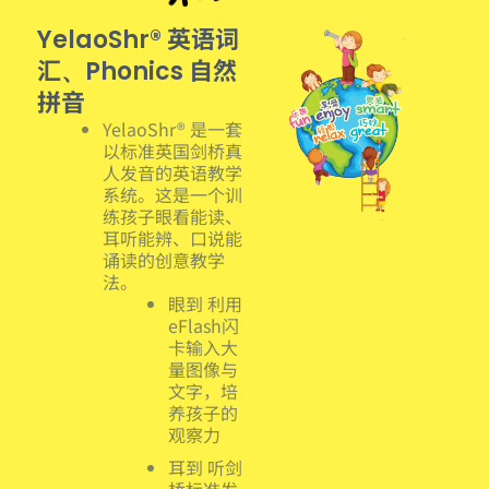
英语词
YelaoShr®
汇
自然
、Phonics
拼音
YelaoShr® 是一套
以标准英国剑桥真
人发音的英语教学
系统。这是一个训
练孩子眼看能读、
耳听能辨、口说能
诵读的创意教学
法。
眼到 利用
eFlash闪
卡输入大
量图像与
文字，培
养孩子的
观察力
耳到 听剑
桥标准发