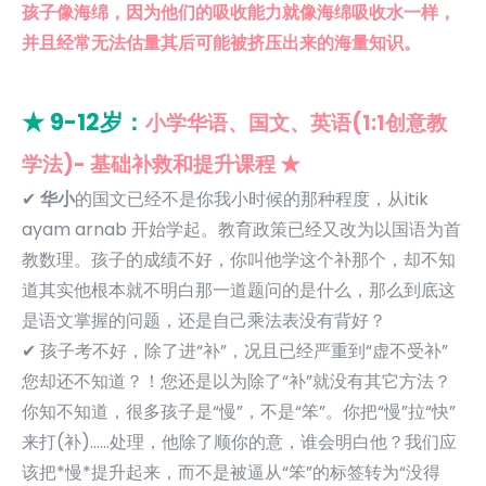
孩子像海绵，因为他们的吸收能力就像海绵吸收水一样，
并且经常无法估量其后可能被挤压出来的海量知识。
★ 9-12岁：
小学华语、国文、英语(1:1创意教
学法)- 基础补救和提升课程 ★
✔
华小
的国文已经不是你我小时候的那种程度，从itik
ayam arnab 开始学起。教育政策已经又改为以国语为首
教数理。孩子的成绩不好，你叫他学这个补那个，却不知
道其实他根本就不明白那一道题问的是什么，那么到底这
是语文掌握的问题，还是自己乘法表没有背好？
✔ 孩子考不好，除了进“补”，况且已经严重到“虚不受补”
您却还不知道？！您还是以为除了“补”就没有其它方法？
你知不知道，很多孩子是“慢”，不是“笨”。你把“慢”拉“快”
来打(补)……处理，他除了顺你的意，谁会明白他？我们应
该把*慢*提升起来，而不是被逼从“笨”的标签转为“没得