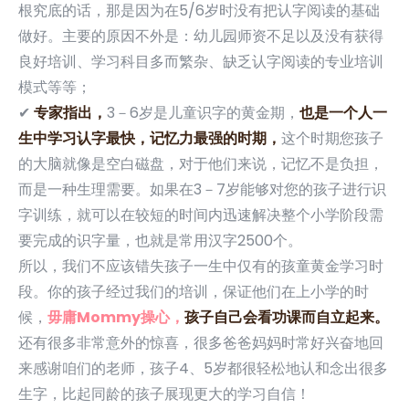
根究底的话，那是因为在5/6岁时没有把认字阅读的基础
做好。主要的原因不外是：幼儿园师资不足以及没有获得
良好培训、学习科目多而繁杂、缺乏认字阅读的专业培训
模式等等；
✔
专家指出，
3－6岁是儿童识字的黄金期，
也是一个人一
生中学习认字最快，记忆力最强的时期，
这个时期您孩子
的大脑就像是空白磁盘，对于他们来说，记忆不是负担，
而是一种生理需要。如果在3－7岁能够对您的孩子进行识
字训练，就可以在较短的时间内迅速解决整个小学阶段需
要完成的识字量，也就是常用汉字2500个。
所以，我们不应该错失孩子一生中仅有的孩童黄金学习时
段。你的孩子经过我们的培训，保证他们在上小学的时
候，
毋庸Mommy操心，
孩子自己会看功课而自立起来。
还有很多非常意外的惊喜，很多爸爸妈妈时常好兴奋地回
来感谢咱们的老师，孩子4、5岁都很轻松地认和念出很多
生字，比起同龄的孩子展现更大的学习自信！