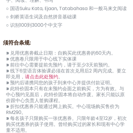
字、阅读、理解、书写
○ 国语Suku Kata, Ejaan, Tatabahasa 和一般马来文阅读
○ 剑桥英语生词及自然拼音基础课
○ 识别100到3000个中文字
须符合条规:
⁍ 兑用优惠劵截止日期：自购买此优惠劵的60天内。
⁍ 优惠卷只限用于中心线下实体课
⁍ 前往中心需要提前先预约，请于至少3天前预约。
⁍ 线下6堂语言体验课必须在首次兑用后2 周内完成。要立
即兑用，
请点击此处预约
。
⁍ 预约后请携同您的孩子到来中心并提供付款证明。
⁍ 此特价固本只有在未预约会面之前购买，方为有效。与
中心预约见面后，此特价固本将自动作废。家长只能以原
价跟中心负责人签购课程。
⁍ 折扣优惠券只能通过网上购买。中心现场购买售价为
RM290。
⁍ 每名孩子只限购买一张优惠券。只限年龄4至12岁，初次
购买优惠券的孩子使用。曾经购买过的家长和现有中心学
童不适用。