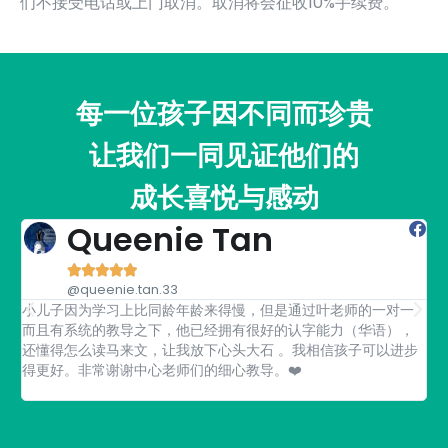
们不接受电话或上门取消。取消将会征收10%手续费。
每一位孩子因不同而珍贵
让我们一同见证他们的
成长喜悦与感动
Queenie Tan





@queenie.tan.33
小儿子因为学习上比同龄年龄来得慢，但是通过叶老师的一对一
孩
而且有系统的教导之下，他已经拥有很好的认字能力（华语），
葉
还懂得怎么读马来文，让我放下心头大石 。我相信孩子可以进步
孩
得更好。非常谢谢中心老师们的细心教导。❤️