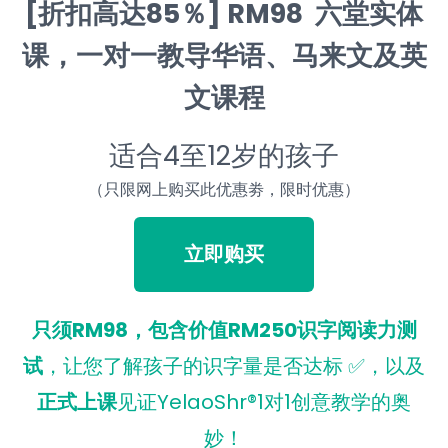
[折扣高达85％]
RM98 六堂实体
课，一对一
教导华语、马来文及英
文课程
适合4至12岁的孩子
（只限网上购买此优惠劵，限时优惠）
立即购买
只须RM98，包含价值RM250识字阅读力测
试
，让您了解孩子的识字量是否达标 ✅，以及
正式上课
见证YelaoShr®1对1创意教学的奥
妙！