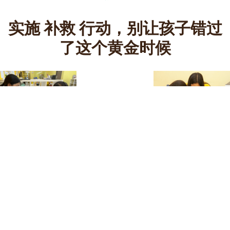
实施
补救
行动，别让孩子错过
了这个黄金时候
★ #4-8岁：
达500-3000认字量 (华巫英1:1
创意教学法)认字、发音、阅读与理解启蒙课程
★
✔
您知道吗？造成以上的学习困境，
几乎是大部分的孩子