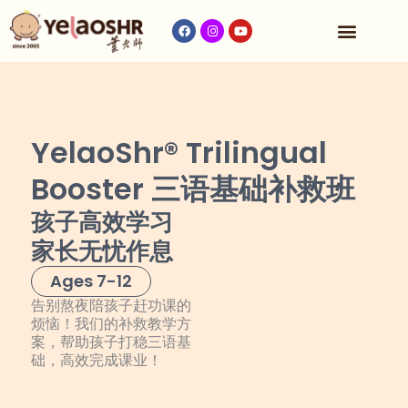
收费与时间表
YelaoShr® Trilingual
Booster
三语基础补救班
孩子高效学习
家长无忧作息
Ages 7-12
告别熬夜陪孩子赶功课的
烦恼！我们的补救教学方
案，帮助孩子打稳三语基
础，高效完成课业！