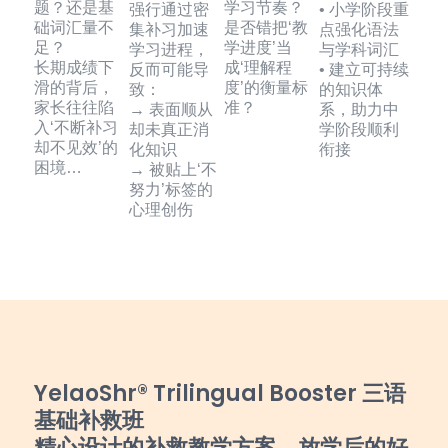
题？还是基
学习节奏？
强行通过密
• 小学阶段重
础词汇量不
是否错把‘教
集补习加速
点强化语法
足？
学进度’当
学习进程，
与学科词汇
长期成绩下
成‘理解程
反而可能导
• 建立可持续
滑的背后，
度’的衡量标
致：
的知识体
家长往往陷
准？
→ 表面顺从
系，助力中
入‘不断补习
却未真正消
学阶段顺利
却不见效’的
化知识
衔接
困境…
→ 被贴上‘不
努力’标签的
心理创伤
YelaoShr® Trilingual Booster
三语
基础补救班
精心设计的补救教学方案，放学后的好