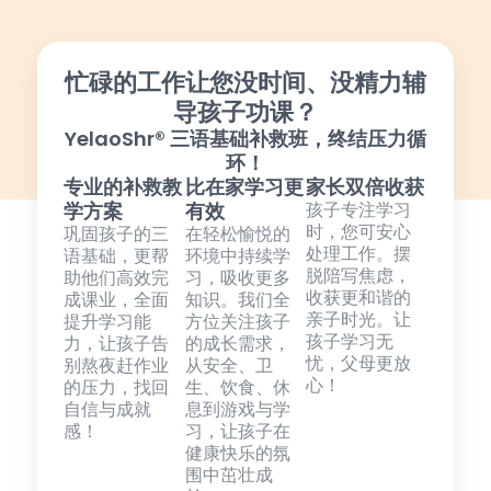
忙碌的工作让您没时间、没精力辅
导孩子功课？
YelaoShr® 三语基础补救班，终结压力循
环！
专业的补救教
比在家学习更
家长双倍收获
学方案
有效
孩子专注学习
时，您可安心
巩固孩子的三
在轻松愉悦的
处理工作。摆
语基础，更帮
环境中持续学
脱陪写焦虑，
助他们高效完
习，吸收更多
收获更和谐的
成课业，全面
知识。我们全
亲子时光。让
提升学习能
方位关注孩子
孩子学习无
力，让孩子告
的成长需求，
忧，父母更放
别熬夜赶作业
从安全、卫
心！
的压力，找回
生、饮食、休
自信与成就
息到游戏与学
感！
习，让孩子在
健康快乐的氛
围中茁壮成