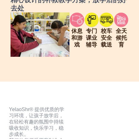
去处
休息
专门
校车
全天
和游
课业
安全
候托
戏
辅导
载送
育
YelaoShr® 提供优质的学
习环境，让孩子放学后，
在轻松有趣的氛围中持续
吸收知识，快乐学习，稳
步成长。