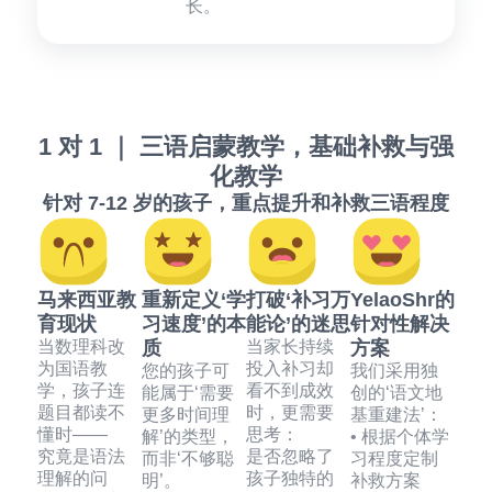
长。
1 对 1 ｜ 三语启蒙教学，基础补救与强
化教学
针对 7-12 岁的孩子，重点提升和补救三语程度
马来西亚教
重新定义‘学
打破‘补习万
YelaoShr的
育现状
习速度’的本
能论’的迷思
针对性解决
当数理科改
质
当家长持续
方案
为国语教
投入补习却
您的孩子可
我们采用独
学，孩子连
看不到成效
能属于‘需要
创的‘语文地
题目都读不
时，更需要
更多时间理
基重建法’：
懂时——
思考：
解’的类型，
• 根据个体学
究竟是语法
是否忽略了
而非‘不够聪
习程度定制
理解的问
孩子独特的
明’。
补救方案