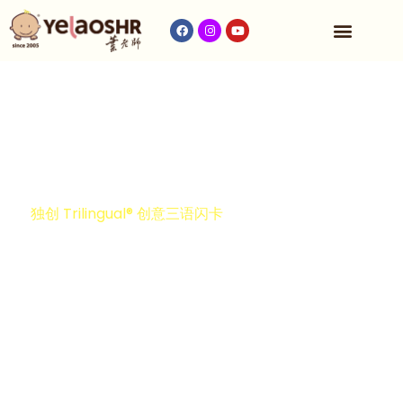
收费与时间表
独创 Trilingual® 创意三语闪卡
大马口碑第一的
1 对 1 教学模式
YelaoShr® 深受父母信任与喜爱，致力于为每位孩子
量身打造专属的学习方案，帮助孩子突破学习瓶颈，
确保孩子听音会写、看字会读。
自主学习、自信成长！