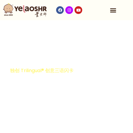
收费与时间表
独创 Trilingual® 创意三语闪卡
大马口碑第一的
1 对 1 教学模式
YelaoShr® 深受父母信任与喜爱，致力于为每位孩子
量身打造专属的学习方案，帮助孩子突破学习瓶颈，
确保孩子听音会写、看字会读。
自主学习、自信成长！